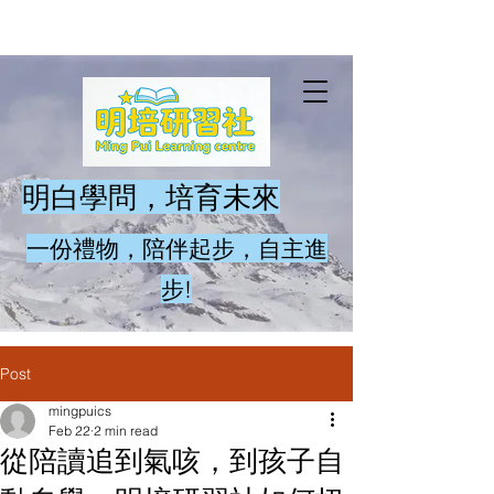
​明白學問，培育未來
一份禮物，陪伴起步，自主進
步!
Post
mingpuics
Feb 22
2 min read
從陪讀追到氣咳，到孩子自