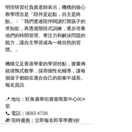
明培研習社負責老師表示，機構的核心
教學理念是「陪伴是起點，自主是終
點」：「我們透過陪伴閱讀打開孩子的
求知欲，再透過階段式訓練，逐步培養
他們的時間管理、專注力和解決問題的
能力，讓自主學習成為一種自然的習
慣。」
機構立足香港學童的學習特點，摒棄傳
統填鴨式教學，採用個性化輔導，讓每
個孩子都能在適合自己的節奏中成長。
報名資訊
📍 地址：旺角廣華街廣發商業中心904
室
📞 電話：9683 4728
🎁 現時優惠：立即報名即享學費9折