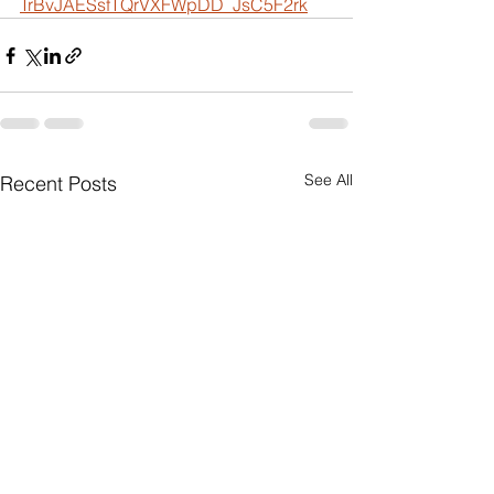
TrBvJAESsfTQrVXFWpDD_JsC5F2rk
See All
Recent Posts