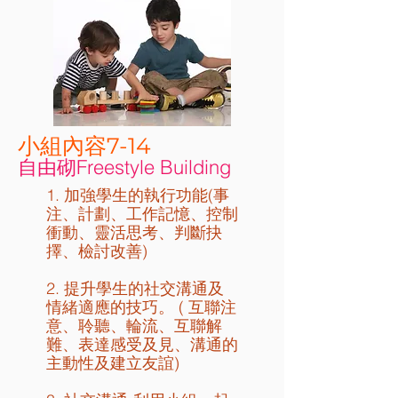
​小組內容7-14
自由砌Freestyle Building
1. 加強學生的執行功能(事
注、計劃、工作記憶、控制
衝動、靈活思考、判斷抉
擇、檢討改善)
2. 提升學生的社交溝通及
情緒適應的技巧。 ( 互聯注
意、聆聽、輪流、互聯解
難、表達感受及見、溝通的
主動性及建立友誼)