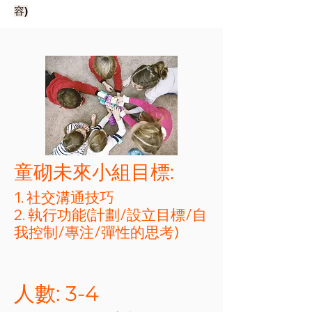
容)
​童砌未來小組目標:
1. 社交溝通技巧
2. 執行功能(計劃/設立目標/自
我控制/專注/彈性的思考)
​人數: 3-4