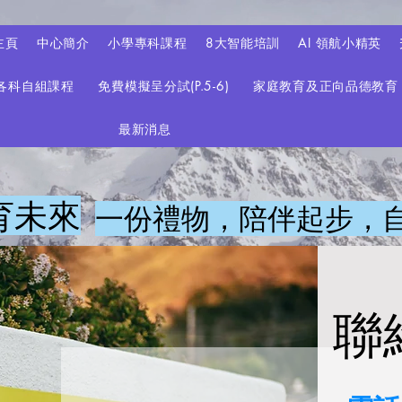
主頁
中心簡介
小學專科課程
8大智能培訓
AI 領航小精英
各科自組課程
免費模擬呈分試(P.5-6)
家庭教育及正向品德教育
最新消息
育未來
一份禮物，陪伴起步，自
聯