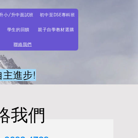
升小/升中面試班
初中至DSE專科班
學生的回饋
親子自學教材選購
聯絡我們
主進步!
絡我們